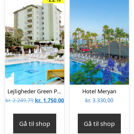
Lejligheder Green Park
Hotel Meryan
Den
Den
kr.
2.249,79
kr.
1.750,00
kr.
3.330,00
oprindelige
aktuelle
pris
pris
Gå til shop
Gå til shop
var:
er: