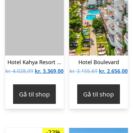
Hotel Kahya Resort Aqua
Hotel Boulevard
Den
Den
Den
D
kr.
4.028,09
kr.
3.369,00
kr.
3.155,69
kr.
2.656,00
oprindelige
aktuelle
oprindelige
ak
pris
pris
pris
pr
Gå til shop
Gå til shop
var:
er:
var:
er
kr. 4.028,09.
kr. 3.369,00.
kr. 3.155,69.
kr
-22%