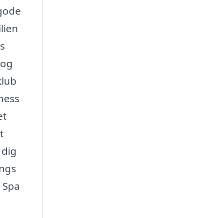
 gode
lien
s
 og
klub
lness
et
t
 dig
angs
& Spa