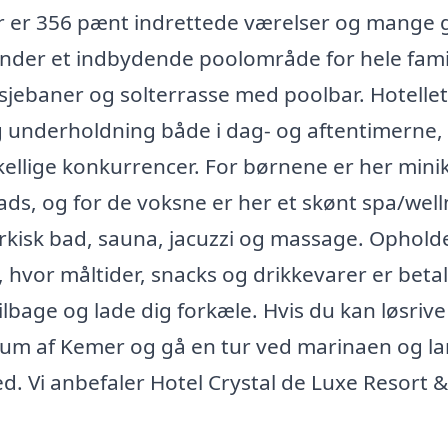
Her er 356 pænt indrettede værelser og mange
runder et indbydende poolområde for hele fami
ebaner og solterrasse med poolbar. Hotellet
g underholdning både i dag- og aftentimerne,
skellige konkurrencer. For børnene er her mini
lads, og for de voksne er her et skønt spa/wel
kisk bad, sauna, jacuzzi og massage. Ophold
, hvor måltider, snacks og drikkevarer er betal
lbage og lade dig forkæle. Hvis du kan løsrive
ntrum af Kemer og gå en tur ved marinaen og l
d. Vi anbefaler Hotel Crystal de Luxe Resort 