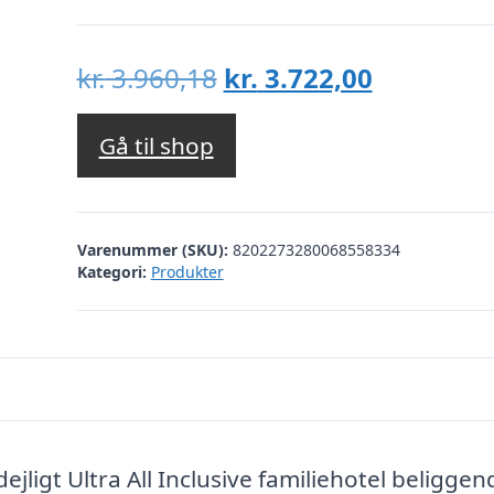
Den
Den
kr.
3.960,18
kr.
3.722,00
oprindelige
aktuelle
pris
pris
Gå til shop
var:
er:
kr. 3.960,18.
kr. 3.722,
Varenummer (SKU):
8202273280068558334
Kategori:
Produkter
ejligt Ultra All Inclusive familiehotel beliggen