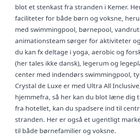
blot et stenkast fra stranden i Kemer. 
faciliteter for både børn og voksne, he
med swimmingpool, børnepool, vandrutsj
animationsteam sørger for aktiviteter o
du kan fx deltage i yoga, aerobic og for
(her tales ikke dansk), legerum og legep
center med indendørs swimmingpool, tyr
Crystal de Luxe er med Ultra All Inclusive
hjemmefra, så her kan du blot læne dig ti
fra hotellet, kan du spadsere ind til ce
stranden. Her er også et ugentligt marke
til både børnefamilier og voksne.