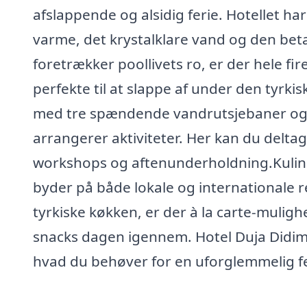
afslappende og alsidig ferie. Hotellet h
varme, det krystalklare vand og den be
foretrækker poollivets ro, er der hele 
perfekte til at slappe af under den tyrkis
med tre spændende vandrutsjebaner og 
arrangerer aktiviteter. Her kan du deltage
workshops og aftenunderholdning.Kulinar
byder på både lokale og internationale re
tyrkiske køkken, er der à la carte-muligh
snacks dagen igennem. Hotel Duja Didim 
hvad du behøver for en uforglemmelig fe