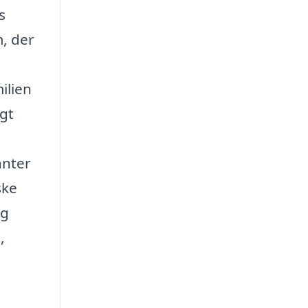
s
, der
ilien
gt
anter
ske
og
,