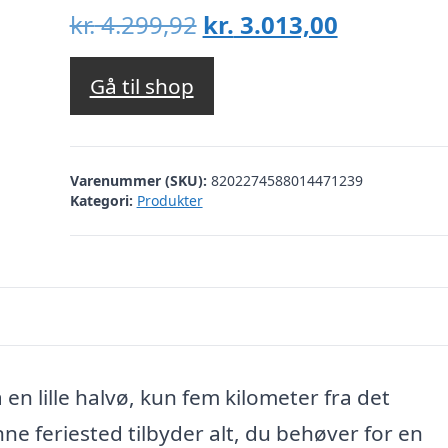
Den
Den
kr.
4.299,92
kr.
3.013,00
oprindelige
aktuelle
pris
pris
Gå til shop
var:
er:
kr. 4.299,92.
kr. 3.013,
Varenummer (SKU):
8202274588014471239
Kategori:
Produkter
n lille halvø, kun fem kilometer fra det
e feriested tilbyder alt, du behøver for en