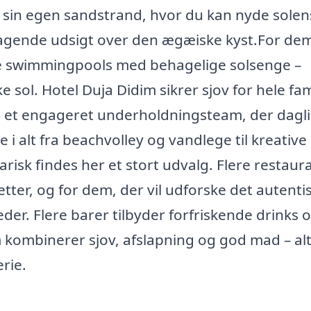
ar sin egen sandstrand, hvor du kan nyde solen
tagende udsigt over den ægæiske kyst.For dem
fire swimmingpools med behagelige solsenge –
ke sol. Hotel Duja Didim sikrer sjov for hele fam
et engageret underholdningsteam, der dagli
 i alt fra beachvolley og vandlege til kreative
isk findes her et stort udvalg. Flere restaur
tter, og for dem, der vil udforske det autenti
eder. Flere barer tilbyder forfriskende drinks 
kombinerer sjov, afslapning og god mad – alt
rie.