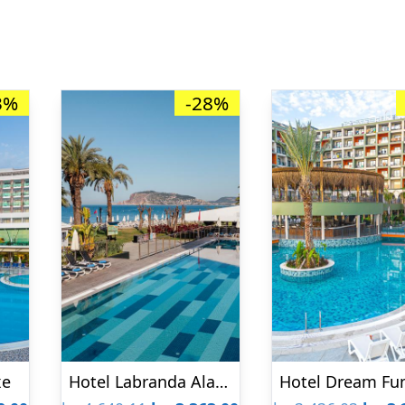
3%
-28%
xe
Hotel Labranda Alantur Resort