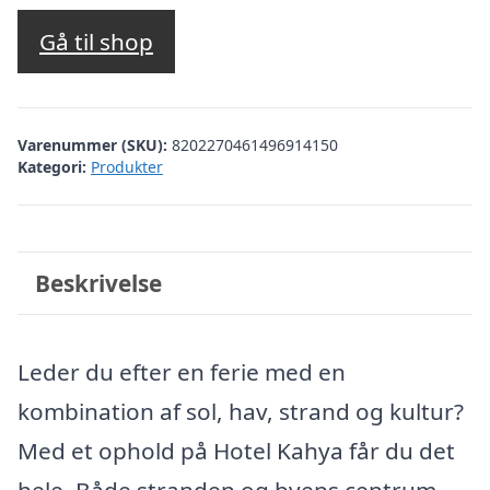
oprindelige
aktuelle
pris
pris
Gå til shop
var:
er:
kr. 3.373,65.
kr. 2.874,00.
Varenummer (SKU):
8202270461496914150
Kategori:
Produkter
Beskrivelse
Leder du efter en ferie med en
kombination af sol, hav, strand og kultur?
Med et ophold på Hotel Kahya får du det