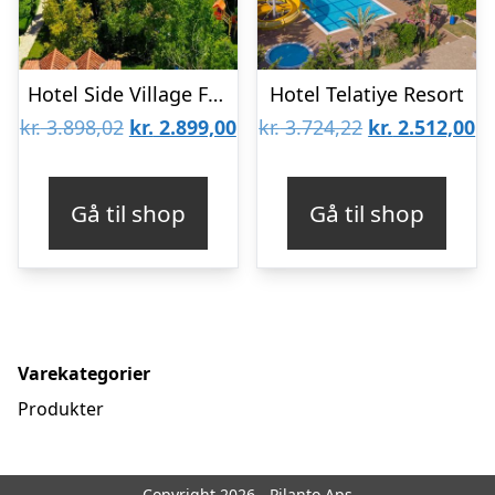
Hotel Side Village Family
Hotel Telatiye Resort
Den
Den
Den
D
kr.
3.898,02
kr.
2.899,00
kr.
3.724,22
kr.
2.512,00
oprindelige
aktuelle
oprindelige
ak
pris
pris
pris
pr
Gå til shop
Gå til shop
var:
er:
var:
er
kr. 3.898,02.
kr. 2.899,00.
kr. 3.724,22.
kr
Varekategorier
Produkter
Copyright 2026 - Pilanto Aps