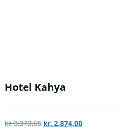
Hotel Kahya
Den
Den
kr.
3.373,65
kr.
2.874,00