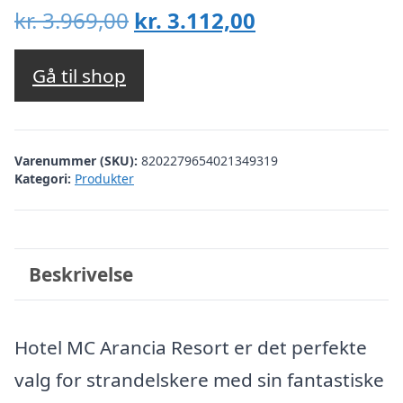
Den
Den
kr.
3.969,00
kr.
3.112,00
oprindelige
aktuelle
pris
pris
Gå til shop
var:
er:
kr. 3.969,00.
kr. 3.112,00.
Varenummer (SKU):
8202279654021349319
Kategori:
Produkter
Beskrivelse
Hotel MC Arancia Resort er det perfekte
valg for strandelskere med sin fantastiske