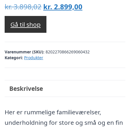
Den
Den
kr.
3.898,02
kr.
2.899,00
oprindelige
aktuelle
pris
pris
Gå til shop
var:
er:
kr. 3.898,02.
kr. 2.899,00.
Varenummer (SKU):
8202270866269060432
Kategori:
Produkter
Beskrivelse
Her er rummelige familieværelser,
underholdning for store og små og en fin