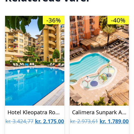
-36%
-40%
Hotel Kleopatra Royal Palm
Calimera Sunpark Alanya
Den
Den
Den
D
kr.
3.424,77
kr.
2.175,00
kr.
2.973,61
kr.
1.789,00
oprindelige
aktuelle
oprindelige
ak