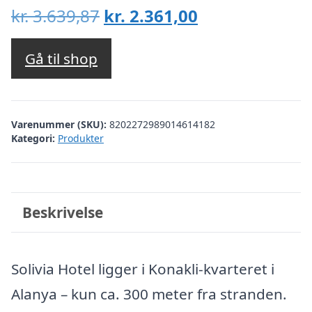
Den
Den
kr.
3.639,87
kr.
2.361,00
oprindelige
aktuelle
pris
pris
Gå til shop
var:
er:
kr. 3.639,87.
kr. 2.361,00.
Varenummer (SKU):
8202272989014614182
Kategori:
Produkter
Beskrivelse
Solivia Hotel ligger i Konakli-kvarteret i
Alanya – kun ca. 300 meter fra stranden.