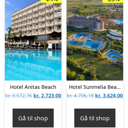
Hotel Anitas Beach
Hotel Sunmelia Beach
Den
Den
Den
D
kr.
3.572,76
kr.
2.723,00
kr.
4.706,18
kr.
3.624,00
oprindelige
aktuelle
oprindelige
ak
pris
pris
pris
pr
Gå til shop
Gå til shop
var:
er:
var:
er