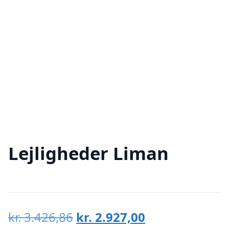
Lejligheder Liman
Den
Den
kr.
3.426,86
kr.
2.927,00