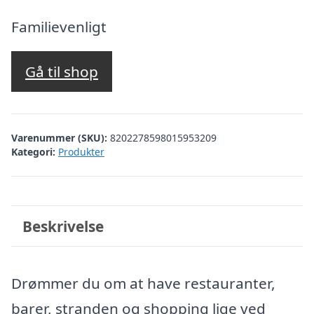
oprindelige
aktuelle
pris
pris
Familievenligt
var:
er:
kr. 3.426,86.
kr. 2.927,00.
Gå til shop
Varenummer (SKU):
8202278598015953209
Kategori:
Produkter
Beskrivelse
Drømmer du om at have restauranter,
barer, stranden og shopping lige ved